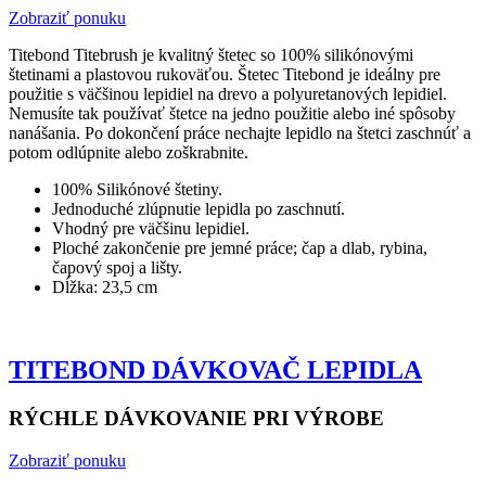
Zobraziť ponuku
Titebond Titebrush je kvalitný štetec so 100% silikónovými
štetinami a plastovou rukoväťou. Štetec Titebond je ideálny pre
použitie s väčšinou lepidiel na drevo a polyuretanových lepidiel.
Nemusíte tak používať štetce na jedno použitie alebo iné spôsoby
nanášania. Po dokončení práce nechajte lepidlo na štetci zaschnúť a
potom odlúpnite alebo zoškrabnite.
100% Silikónové štetiny.
Jednoduché zlúpnutie lepidla po zaschnutí.
Vhodný pre väčšinu lepidiel.
Ploché zakončenie pre jemné práce; čap a dlab, rybina,
čapový spoj a lišty.
Dĺžka: 23,5 cm
TITEBOND DÁVKOVAČ LEPIDLA
RÝCHLE DÁVKOVANIE PRI VÝROBE
Zobraziť ponuku