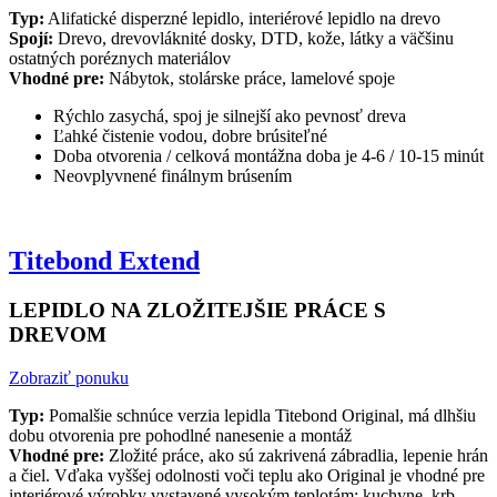
Typ:
Alifatické disperzné lepidlo, interiérové lepidlo na drevo
Spojí:
Drevo, drevovláknité dosky, DTD, kože, látky a väčšinu
ostatných poréznych materiálov
Vhodné pre:
Nábytok, stolárske práce, lamelové spoje
Rýchlo zasychá, spoj je silnejší ako pevnosť dreva
Ľahké čistenie vodou, dobre brúsiteľné
Doba otvorenia / celková montážna doba je 4-6 / 10-15 minút
Neovplyvnené finálnym brúsením
Titebond Extend
LEPIDLO NA ZLOŽITEJŠIE PRÁCE S
DREVOM
Zobraziť ponuku
Typ:
Pomalšie schnúce verzia lepidla Titebond Original, má dlhšiu
dobu otvorenia pre pohodlné nanesenie a montáž
Vhodné pre:
Zložité práce, ako sú zakrivená zábradlia, lepenie hrán
a čiel. Vďaka vyššej odolnosti voči teplu ako Original je vhodné pre
interiérové výrobky vystavené vysokým teplotám; kuchyne, krb,