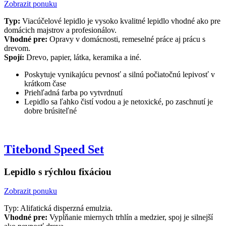
Zobrazit ponuku
Typ:
Viacúčelové lepidlo je vysoko kvalitné lepidlo vhodné ako pre
domácich majstrov a profesionálov.
Vhodné pre:
Opravy v domácnosti, remeselné práce aj prácu s
drevom.
Spojí:
Drevo, papier, látka, keramika a iné.
Poskytuje vynikajúcu pevnosť a silnú počiatočnú lepivosť v
krátkom čase
Priehľadná farba po vytvrdnutí
Lepidlo sa ľahko čistí vodou a je netoxické, po zaschnutí je
dobre brúsiteľné
Titebond Speed Set
Lepidlo s rýchlou fixáciou
Zobrazit ponuku
Typ: Alifatická disperzná emulzia.
Vhodné pre:
Vypĺňanie miernych trhlín a medzier, spoj je silnejší