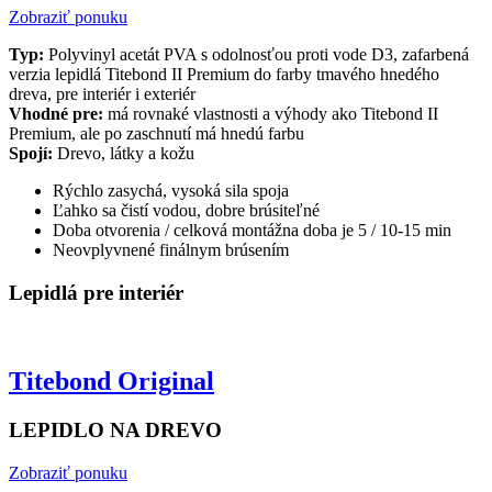
Zobraziť ponuku
Typ:
Polyvinyl acetát PVA s odolnosťou proti vode D3, zafarbená
verzia lepidlá Titebond II Premium do farby tmavého hnedého
dreva, pre interiér i exteriér
Vhodné pre:
má rovnaké vlastnosti a výhody ako Titebond II
Premium, ale po zaschnutí má hnedú farbu
Spojí:
Drevo, látky a kožu
Rýchlo zasychá, vysoká sila spoja
Ľahko sa čistí vodou, dobre brúsiteľné
Doba otvorenia / celková montážna doba je 5 / 10-15 min
Neovplyvnené finálnym brúsením
Lepidlá pre interiér
Titebond Original
LEPIDLO NA DREVO
Zobraziť ponuku