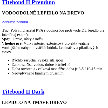
Titebond II Premium
VODOODOLNÉ LEPIDLO NA DREVO
Zobraziť ponuku
Typ:
Polyvinyl acetát PVA s odolnosťou proti vode D3, lepidlo pre
interiér aj exteriér
Spojí:
Drevo, látky a kožu
Vhodné pre:
Vlhký interiér, exteriérový projekty vrátane
vonkajšieho nábytku, vtáčích búdok, kvetináčov a piknikových
stolov
Rýchlo zasychá, vysoká sila spoja
Ľahko sa čistí vodou, dobre brúsiteľné
Doba otvorenia / celková montážna doba je 3-5 / 10-15 min
Neovplyvnené finálnym brúsením
Titebond II Dark
LEPIDLO NA TMAVÉ DREVO