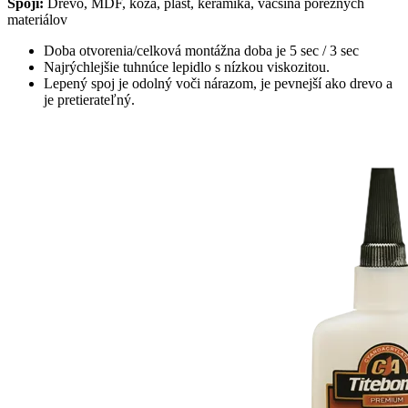
Spojí:
Drevo, MDF, koža, plast, keramika, väčšina poréznych
materiálov
Doba otvorenia/celková montážna doba je 5 sec / 3 sec
Najrýchlejšie tuhnúce lepidlo s nízkou viskozitou.
Lepený spoj je odolný voči nárazom, je pevnejší ako drevo a
je pretierateľný.