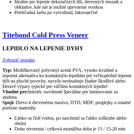
Ideálne pre lepenie dekoračných líšt, drevených mozaík a
obkladov, kde nie je možné upevnenie svorkou
Priehľadná farba po vytvrdnutí, lakovateľné
Titebond Cold Press Veneer
LEPIDLO NA LEPENIE DYHY
Zobraziť ponuku
Typ:
Modifikovaný polyvinyl acetát PVA, vysoko kvalitné a
úsporná alternatíva ku kontaktným lepidlám pre veľkoplošné lepenie
dýh na ploché povrchy, navyše neobsahuje žiadne škodlivé alebo
žieravé výpary typické pre väčšinu kontaktných lepidiel
Vhodné pre:
Interiér, navrhnuté špeciálne pre laminovanie za
studena
Spojí:
Drevo k drevenému masívu, DTD, MDF, preglejky a ostatné
porézne materiály
Ľahko sa čistí vodou, po zaschnutí sa ľahko zoškrabe alebo
obrúsi
Doba otvorenia / celková montážna doba je 15 / 15-20 min