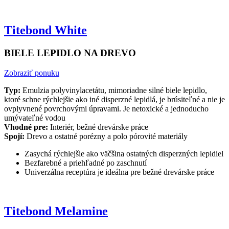
Titebond White
BIELE LEPIDLO NA DREVO
Zobraziť ponuku
Typ:
Emulzia polyvinylacetátu, mimoriadne silné biele lepidlo,
ktoré schne rýchlejšie ako iné disperzné lepidlá, je brúsiteľné a nie je
ovplyvnené povrchovými úpravami. Je netoxické a jednoducho
umývateľné vodou
Vhodné pre:
Interiér, bežné drevárske práce
Spojí:
Drevo a ostatné porézny a polo pórovité materiály
Zasychá rýchlejšie ako väčšina ostatných disperzných lepidiel
Bezfarebné a priehľadné po zaschnutí
Univerzálna receptúra je ideálna pre bežné drevárske práce
Titebond Melamine