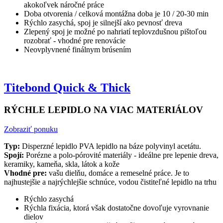
akokoľvek náročné práce
Doba otvorenia / celková montážna doba je 10 / 20-30 min
Rýchlo zasychá, spoj je silnejší ako pevnosť dreva
Zlepený spoj je možné po nahriatí teplovzdušnou pištoľou
rozobrať - vhodné pre renovácie
Neovplyvnené finálnym brúsením
Titebond Quick & Thick
RÝCHLE LEPIDLO NA VIAC MATERIÁLOV
Zobraziť ponuku
Typ:
Disperzné lepidlo PVA lepidlo na báze polyvinyl acetátu.
Spojí:
Porézne a polo-pórovité materiály - ideálne pre lepenie dreva,
keramiky, kameňa, skla, látok a kože
Vhodné pre:
vašu dielňu, domáce a remeselné práce. Je to
najhustejšie a najrýchlejšie schnúce, vodou čistiteľné lepidlo na trhu
Rýchlo zasychá
Rýchla fixácia, ktorá však dostatočne dovoľuje vyrovnanie
dielov