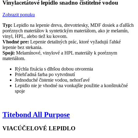
Vinylacetátové lepidlo snadno čistitelné vodou
Zobrazit ponuku
Typ:
Lepidlo na lepenie dreva, drevotriesky, MDF dosiek a ďalších
poréznych materiálov k syntetickým materiálom, ako je melamín,
vinyl, HPL, alebo tiež ku kovom.
Vhodné pre:
Lepenie detailných prác, ktoré vyžadujú ľahké
lepenie bez stekania.
Spojí:
Melamínové, vinylové a HPL materiály k poréznym
materiálom.
Rýchla fixácia s dlhšou dobou otvorenia
Priehľadná farba po vytvrdnutí
Jednoduché čistenie vodou, nehorľavé
Lepidlo nie je vhodné na vonkajšie použitie a konštrukčné
spoje
Titebond All Purpose
VIACÚČELOVÉ LEPIDLO