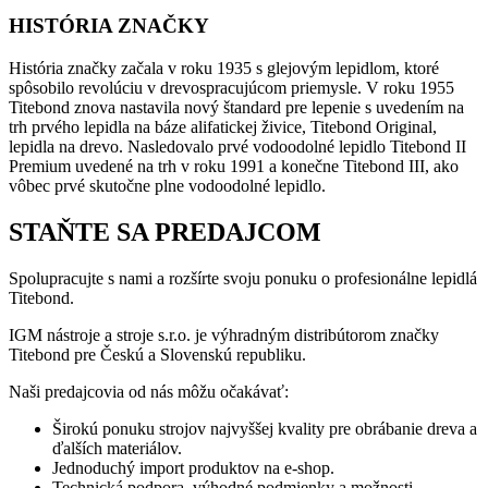
HISTÓRIA ZNAČKY
História značky začala v roku 1935 s glejovým lepidlom, ktoré
spôsobilo revolúciu v drevospracujúcom priemysle. V roku 1955
Titebond znova nastavila nový štandard pre lepenie s uvedením na
trh prvého lepidla na báze alifatickej živice, Titebond Original,
lepidla na drevo. Nasledovalo prvé vodoodolné lepidlo Titebond II
Premium uvedené na trh v roku 1991 a konečne Titebond III, ako
vôbec prvé skutočne plne vodoodolné lepidlo.
STAŇTE SA PREDAJCOM
Spolupracujte s nami a rozšírte svoju ponuku o profesionálne lepidlá
Titebond.
IGM nástroje a stroje s.r.o. je výhradným distribútorom značky
Titebond pre Českú a Slovenskú republiku.
Naši predajcovia od nás môžu očakávať:
Širokú ponuku strojov najvyššej kvality pre obrábanie dreva a
ďalších materiálov.
Jednoduchý import produktov na e-shop.
Technická podpora, výhodné podmienky a možnosti