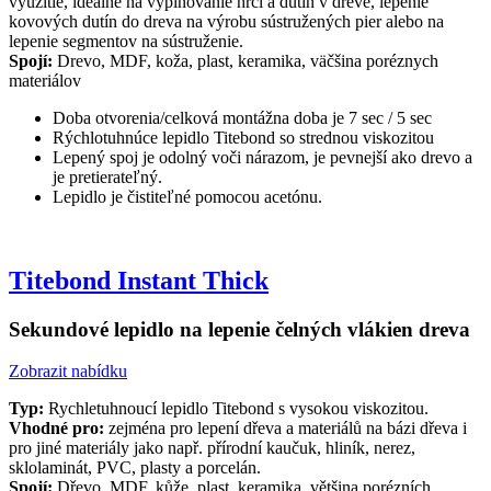
využitie, ideálne na vyplňovanie hrčí a dutín v dreve, lepenie
kovových dutín do dreva na výrobu sústružených pier alebo na
lepenie segmentov na sústruženie.
Spojí:
Drevo, MDF, koža, plast, keramika, väčšina poréznych
materiálov
Doba otvorenia/celková montážna doba je 7 sec / 5 sec
Rýchlotuhnúce lepidlo Titebond so strednou viskozitou
Lepený spoj je odolný voči nárazom, je pevnejší ako drevo a
je pretierateľný.
Lepidlo je čistiteľné pomocou acetónu.
Titebond Instant Thick
Sekundové lepidlo na lepenie čelných vlákien dreva
Zobrazit nabídku
Typ:
Rychletuhnoucí lepidlo Titebond s vysokou viskozitou.
Vhodné pro:
zejména pro lepení dřeva a materiálů na bázi dřeva i
pro jiné materiály jako např. přírodní kaučuk, hliník, nerez,
sklolaminát, PVC, plasty a porcelán.
Spojí:
Dřevo, MDF, kůže, plast, keramika, většina porézních