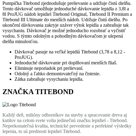
Pumpička Titebond zjednodušuje prelievanie a udržuje čistú dielňu.
Tento dávkovač umožňuje jednoduché dávkovanie lepidla z 3,8l a
8l ProJUG nádob lepidiel Titebond Original, Titebond II Premium a
Titebond III Ultimate do menších nádob. Udržuje čistú dielňu. Po
ukončení dávkovania zakryje uzáver výtok lepidla a zabraňuje tak
vysychaniu. Dávkovač je možné jednoducho rozobrať a vyčistiť
vodou. S týmto odolným a pohodlným dávkovačom je ulepená
dielňa minulosťou.
Dávkovač pasuje na veľké lepidlá Titebond (3,78 a 8,12 -
ProJUG).
Jednoduché dávkovanie pri doplňovaní menších fliaš.
Eliminuje neporiadok pri prelievaní.
Odolný a ľahko demontovateľný na čistenie.
Zátka zabraňuje vysychaniu lepidla.
ZNAČKA TITEBOND
Každý deň, milióny odborníkov na stavby a spracovanie dreva aj
kutilov na celom svete volia jedinečnú značku lepidiel - Titebond.
Neprekonateľná kvalita, technické prevedenie a perfektné výsledky
lepenia, to sú prednosti lepidiel Titebond.