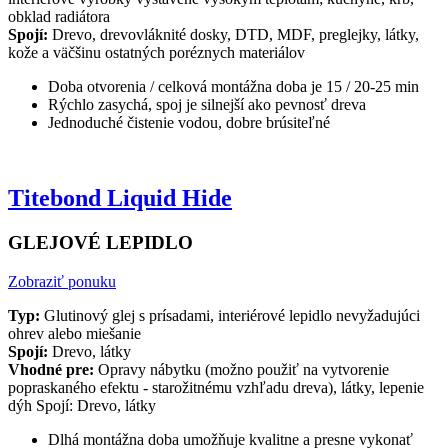
obklad radiátora
Spojí:
Drevo, drevovláknité dosky, DTD, MDF, preglejky, látky,
kože a väčšinu ostatných poréznych materiálov
Doba otvorenia / celková montážna doba je 15 / 20-25 min
Rýchlo zasychá, spoj je silnejší ako pevnosť dreva
Jednoduché čistenie vodou, dobre brúsiteľné
Titebond Liquid Hide
GLEJOVÉ LEPIDLO
Zobraziť ponuku
Typ:
Glutinový glej s prísadami, interiérové lepidlo nevyžadujúci
ohrev alebo miešanie
Spojí:
Drevo, látky
Vhodné pre:
Opravy nábytku (možno použiť na vytvorenie
popraskaného efektu - starožitnému vzhľadu dreva), látky, lepenie
dýh Spojí: Drevo, látky
Dlhá montážna doba umožňuje kvalitne a presne vykonať