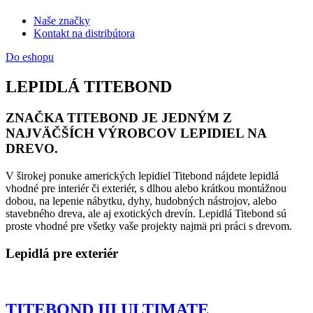
Naše značky
Kontakt na distribútora
Do eshopu
LEPIDLÁ TITEBOND
ZNAČKA TITEBOND JE JEDNÝM Z
NAJVÄČŠÍCH VÝROBCOV LEPIDIEL NA
DREVO.
V širokej ponuke amerických lepidiel Titebond nájdete lepidlá
vhodné pre interiér či exteriér, s dlhou alebo krátkou montážnou
dobou, na lepenie nábytku, dyhy, hudobných nástrojov, alebo
stavebného dreva, ale aj exotických drevín. Lepidlá Titebond sú
proste vhodné pre všetky vaše projekty najmä pri práci s drevom.
Lepidlá pre exteriér
TITEBOND III ULTIMATE