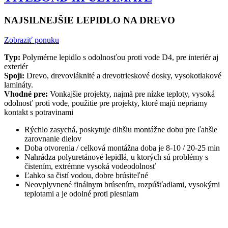
NAJSILNEJŠIE LEPIDLO NA DREVO
Zobraziť ponuku
Typ:
Polymérne lepidlo s odolnosťou proti vode D4, pre interiér aj
exteriér
Spojí:
Drevo, drevovláknité a drevotrieskové dosky, vysokotlakové
lamináty.
Vhodné pre:
Vonkajšie projekty, najmä pre nízke teploty, vysoká
odolnosť proti vode, použitie pre projekty, ktoré majú nepriamy
kontakt s potravinami
Rýchlo zasychá, poskytuje dlhšiu montážne dobu pre ľahšie
zarovnanie dielov
Doba otvorenia / celková montážna doba je 8-10 / 20-25 min
Nahrádza polyuretánové lepidlá, u ktorých sú problémy s
čistením, extrémne vysoká vodeodolnosť
Ľahko sa čistí vodou, dobre brúsiteľné
Neovplyvnené finálnym brúsením, rozpúšťadlami, vysokými
teplotami a je odolné proti plesniam