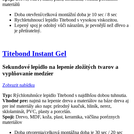
materiálů
Doba otevření/celková montážní doba je 10 sec / 8 sec
Rychletuhnoucí lepidlo Titebond s vysokou viskozitou.
Lepený spoj je odolný vůči nárazům, je pevnější než dřevo a
je přetíratelný.
Titebond Instant Gel
Sekundové lepidlo na lepenie zložitých tvarov a
vyplňovanie medzier
Zobrazit nabídku
Typ:
Rýchlotuhnúce lepidlo Titebond s najdlhšou dobou tuhnutia.
Vhodné pre:
najmä na lepenie dreva a materiálov na báze dreva aj
pre iné materiály ako napr. prírodný kaučuk, hliník, nerez,
sklolaminát, PVC, plasty a porcelán.
Spojí:
Drevo, MDF, koža, plast, keramika, väčšina poréznych
materiálov
Doba otvorenia/celková montážna doba je 30 sec / 20 sec